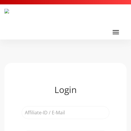
Toggl
navig
Toggle
navigati
Login
Affiliate-
ID
/
E-